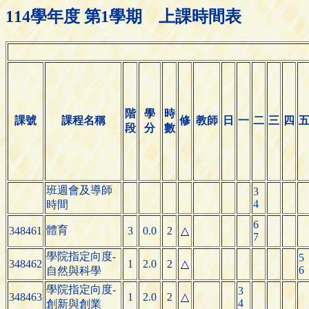
114學年度 第1學期 上課時間表
階
學
時
課號
課程名稱
修
教師
日
一
二
三
四
段
分
數
班週會及導師
3
4
時間
6
體育
348461
3
0.0
2
△
7
學院指定向度-
5
348462
1
2.0
2
△
6
自然與科學
學院指定向度-
3
348463
1
2.0
2
△
4
創新與創業