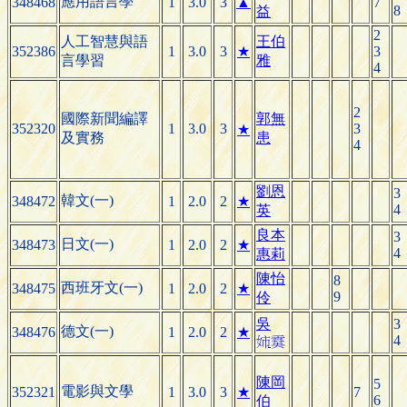
應用語言學
348468
1
3.0
3
▲
7
8
益
2
人工智慧與語
王伯
352386
1
3.0
3
★
3
言學習
雅
4
2
國際新聞編譯
郭無
352320
1
3.0
3
3
★
及實務
患
4
劉恩
3
韓文(一)
348472
1
2.0
2
★
4
英
良本
3
日文(一)
348473
1
2.0
2
★
4
惠莉
陳怡
8
西班牙文(一)
348475
1
2.0
2
★
9
伶
3
吳
德文(一)
348476
1
2.0
2
★
4


陳岡
5
電影與文學
352321
1
3.0
3
★
7
6
伯