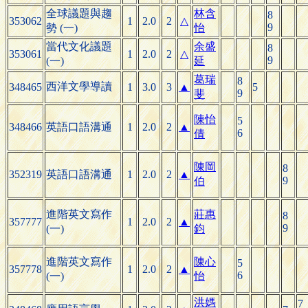
全球議題與趨
林含
8
353062
1
2.0
2
△
9
勢 (一)
怡
當代文化議題
余盛
8
353061
1
2.0
2
△
9
(一)
延
葛瑞
8
西洋文學導讀
348465
1
3.0
3
▲
5
9
斐
陳怡
5
348466
英語口語溝通
1
2.0
2
▲
6
倩
陳岡
8
352319
英語口語溝通
1
2.0
2
▲
9
伯
進階英文寫作
莊惠
8
357777
1
2.0
2
▲
9
(一)
鈞
進階英文寫作
陳心
5
357778
1
2.0
2
▲
6
(一)
怡
洪媽
7