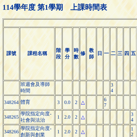
114學年度 第1學期 上課時間表
階
學
時
教
課號
課程名稱
修
日
一
二
三
四
五
段
分
數
師
班週會及導師
3
4
時間
6
體育
348264
3
0.0
2
△
7
學院指定向度-
3
348265
1
2.0
2
△
4
社會與法治
學院指定向度-
1
348266
1
2.0
2
△
2
創新與創業