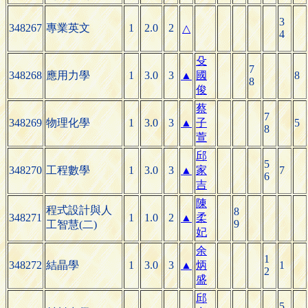
3
348267
專業英文
1
2.0
2
△
4
殳
7
348268
應用力學
1
3.0
3
▲
國
8
8
俊
蔡
7
348269
物理化學
1
3.0
3
▲
子
5
8
萱
邱
5
348270
工程數學
1
3.0
3
▲
家
7
6
吉
陳
程式設計與人
8
348271
1
1.0
2
▲
柔
9
工智慧(二)
妃
余
1
348272
結晶學
1
3.0
3
▲
炳
1
2
盛
邱
5