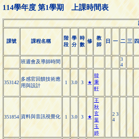
114學年度 第1學期 上課時間表
階
學
時
教
課號
課程名稱
修
日
一
二
三
四
段
分
數
師
3
班週會及導師時間
4
韓
多感官回饋技術應
秉
353142
1
3.0
3
★
用與設計
軒
王
秋
玄
2 3
資料與音訊視覺化
351854
1
3.0
3
★
4
葉
玉
婷