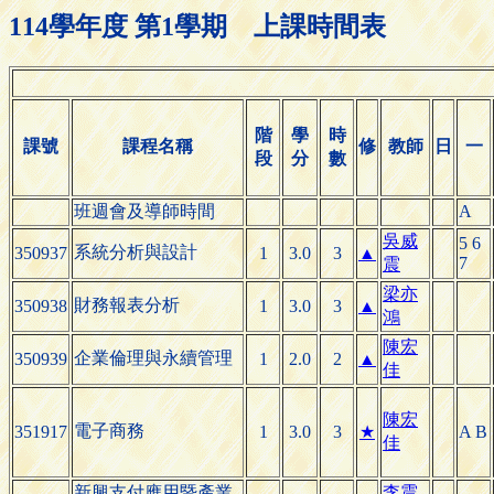
114學年度 第1學期 上課時間表
階
學
時
課號
課程名稱
修
教師
日
一
段
分
數
班週會及導師時間
A
吳威
5 6
系統分析與設計
350937
1
3.0
3
▲
7
震
梁亦
財務報表分析
350938
1
3.0
3
▲
鴻
陳宏
企業倫理與永續管理
350939
1
2.0
2
▲
佳
陳宏
電子商務
351917
1
3.0
3
★
A B
佳
新興支付應用暨產業
李震