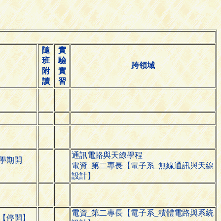
隨
實
班
驗
跨領域
附
實
讀
習
通訊電路與天線學程
學期開
電資_第二專長【電子系_無線通訊與天線
設計】
電資_第二專長【電子系_積體電路與系統
【停開】