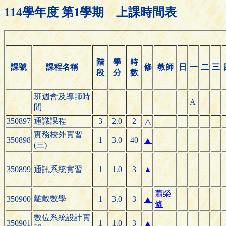
114學年度 第1學期 上課時間表
階
學
時
課號
課程名稱
修
教師
日
一
二
三
段
分
數
班週會及導師時
A
間
350897
通識課程
3
2.0
2
△
實務校外實習
350898
1
3.0
40
▲
(三)
350899
通訊系統實習
1
1.0
3
▲
蕭榮
離散數學
350900
1
3.0
3
▲
修
數位系統設計實
350901
1
1.0
3
▲