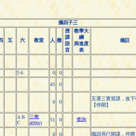
攜四子三
授
教學大
課
綱
四
五
六
教室
人
撤
備註
語
與進度
言
表
5 6
0
0
45
0
五選三實習課，改下
0
0
【停開】
三教
A B
查詢
51
0
C
409(e)
職訓局已開課，停開
0
0