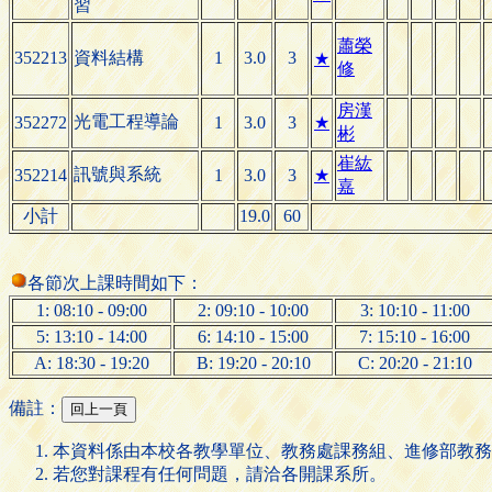
習
蕭榮
352213
資料結構
1
3.0
3
★
修
房漢
光電工程導論
352272
1
3.0
3
★
彬
崔紘
訊號與系統
352214
1
3.0
3
★
嘉
小計
19.0
60
各節次上課時間如下：
1: 08:10 - 09:00
2: 09:10 - 10:00
3: 10:10 - 11:00
5: 13:10 - 14:00
6: 14:10 - 15:00
7: 15:10 - 16:00
A: 18:30 - 19:20
B: 19:20 - 20:10
C: 20:20 - 21:10
備註：
本資料係由本校各教學單位、教務處課務組、進修部教務
若您對課程有任何問題，請洽各開課系所。