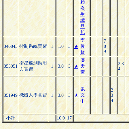
賴
炎
生
譚
旦
旭
李
7
346843
控制系統實習
1
1.0
3
俊
8
★
9
賢
廖
衛星遙測應用
2 3
353051
1
3.0
3
天
★
4
與實習
豪
張
2
機器人學實習
文
351949
1
3.0
3
★
3
4
中
小計
10.0
17