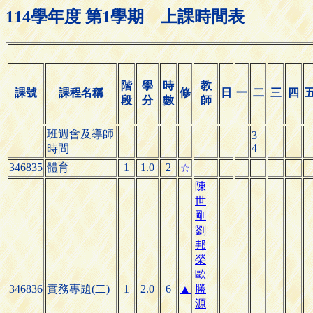
114學年度 第1學期 上課時間表
階
學
時
教
課號
課程名稱
修
日
一
二
三
四
段
分
數
師
班週會及導師
3
4
時間
346835
體育
1
1.0
2
☆
陳
世
剛
劉
邦
榮
歐
346836
實務專題(二)
1
2.0
6
▲
勝
源