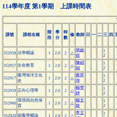
114學年度 第1學期 上課時間表
階
學
時
課號
課程名稱
修
教師
日
一
二
三
四
段
分
數
簡啟
1
法學概論
352958
1
2.0
2
△
2
煜
陳紹
1
生命教育
352957
1
2.0
2
△
2
韻
臺灣海洋文化
蔡昇
1
352917
1
2.0
2
△
2
史
璋
楊梵
1
正向心理學
352959
1
2.0
2
△
2
妤
環境與自然保
楊文
1
352960
1
2.0
2
△
2
育
龍
李立
1
病毒學概論
352920
1
2.0
2
△