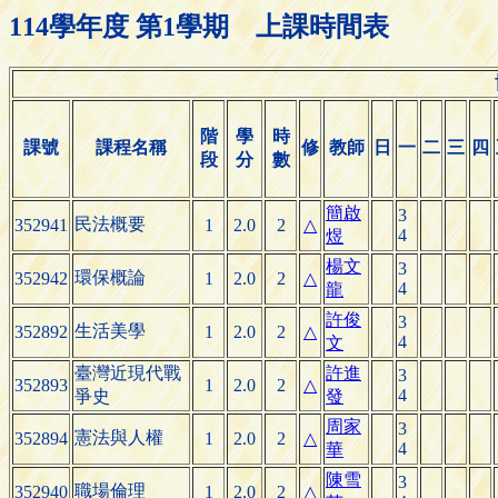
114學年度 第1學期 上課時間表
階
學
時
課號
課程名稱
修
教師
日
一
二
三
四
段
分
數
簡啟
3
民法概要
352941
1
2.0
2
△
4
煜
楊文
3
環保概論
352942
1
2.0
2
△
4
龍
許俊
3
生活美學
352892
1
2.0
2
△
4
文
臺灣近現代戰
許進
3
352893
1
2.0
2
△
4
爭史
發
周家
3
憲法與人權
352894
1
2.0
2
△
4
華
陳雪
3
職場倫理
352940
1
2.0
2
△