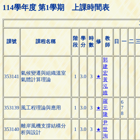
114學年度 第1學期 上課時間表
階
學
時
教
課號
課程名稱
修
日
一
二
段
分
數
師
郭
建
氣候變遷與組織溫室
宏
353141
1
3.0
3
★
氣體計算理論
黃
泓
維
羅
6
353139
風工程理論與應用
1
3.0
3
元
7
★
8
隆
尹
離岸風機支撐結構分
353140
1
3.0
3
世
★
析與設計
洵