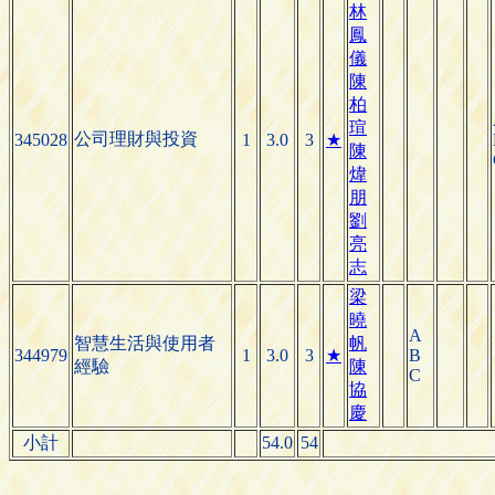
林
鳳
儀
陳
柏
瑄
公司理財與投資
345028
1
3.0
3
★
陳
煒
朋
劉
亮
志
梁
曉
A
智慧生活與使用者
帆
344979
1
3.0
3
★
B
經驗
陳
C
協
慶
小計
54.0
54