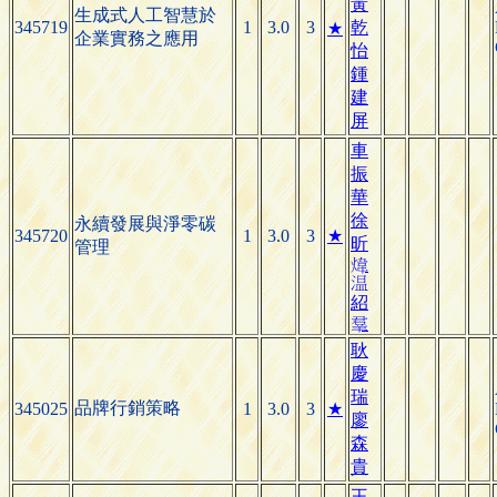
黃
生成式人工智慧於
345719
1
3.0
3
乾
★
企業實務之應用
怡
鍾
建
屏
車
振
華
徐
永續發展與淨零碳
345720
1
3.0
3
★
昕
管理


紹

耿
慶
瑞
品牌行銷策略
345025
1
3.0
3
★
廖
森
貴
王