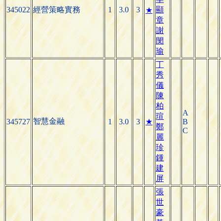
345022
經營策略實務
1
3.0
3
顯
★
章
謝
閔
瑜
丁
秀
儀
陳
柏
A
瑄
智慧金融
345727
1
3.0
3
★
B
鄭
C
麗
珍
鍾
建
屏
張
世
豪