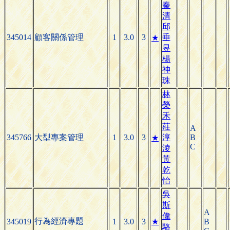
秦
清
邱
345014
顧客關係管理
1
3.0
3
垂
★
昱
楊
神
珠
林
榮
禾
莊
A
345766
大型專案管理
1
3.0
3
淳
B
★
C
淩
黃
乾
怡
吳
斯
A
偉
行為經濟專題
345019
1
3.0
3
★
B
駱