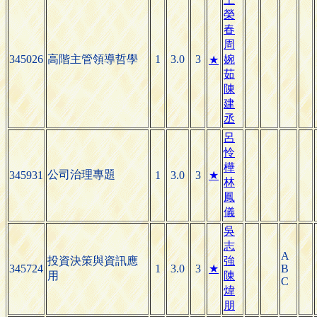
榮
春
周
345026
高階主管領導哲學
1
3.0
3
婉
★
茹
陳
建
丞
呂
怜
樺
公司治理專題
345931
1
3.0
3
★
林
鳳
儀
吳
志
A
投資決策與資訊應
強
345724
1
3.0
3
★
B
用
陳
C
煒
朋