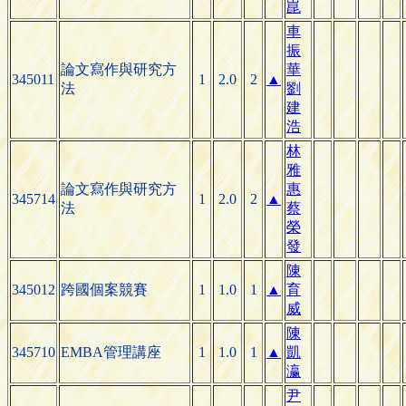
崑
車
振
論文寫作與研究方
華
345011
1
2.0
2
▲
法
劉
建
浩
林
雅
論文寫作與研究方
惠
345714
1
2.0
2
▲
法
蔡
榮
發
陳
345012
跨國個案競賽
1
1.0
1
▲
育
威
陳
345710
EMBA管理講座
1
1.0
1
▲
凱
瀛
尹