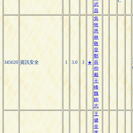
C
武
昌
吳
牧
恩
林
敬
皇
鄭
345020
資訊安全
1
3.0
3
辰
★
仰
戴
元
峰
魏
銪
志
王
健
全
李