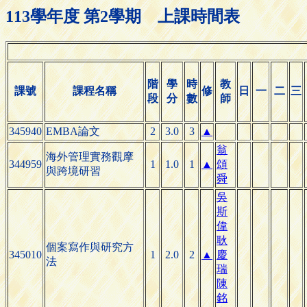
113學年度 第2學期 上課時間表
階
學
時
教
課號
課程名稱
修
日
一
二
三
段
分
數
師
345940
EMBA論文
2
3.0
3
▲
翁
海外管理實務觀摩
344959
1
1.0
1
▲
頌
與跨境研習
舜
吳
斯
偉
耿
個案寫作與研究方
345010
1
2.0
2
▲
慶
法
瑞
陳
銘