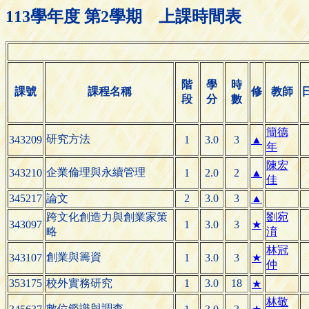
113學年度 第2學期 上課時間表
階
學
時
課號
課程名稱
修
教師
段
分
數
簡德
研究方法
343209
1
3.0
3
▲
年
陳宏
企業倫理與永續管理
343210
1
2.0
2
▲
佳
345217
論文
2
3.0
3
▲
跨文化創造力與創業家策
劉宛
343097
1
3.0
3
★
略
淯
林冠
創業與籌資
343107
1
3.0
3
★
仲
353175
校外實務研究
1
3.0
18
★
林敬
數位鑑識與調查