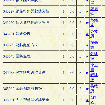
345637
1
3.0
3
★
皇
鄭麗
網路行銷與數據分析
343227
1
3.0
3
★
珍
魏銪
個人資料保護與管理
343230
1
3.0
3
★
志
吳牧
資金管理
343231
1
3.0
3
★
恩
劉亮
財務數值方法
345639
1
3.0
3
★
志
鍾建
國際金融
345548
1
3.0
3
★
屏
李宜
熹
區塊鏈與數位資產
345638
1
3.0
3
★
鍾建
屏
吳牧
金融創新與趨勢
345992
1
3.0
3
★
恩
彭祖
人工智慧開發與安全
345991
1
3.0
3
★
乙