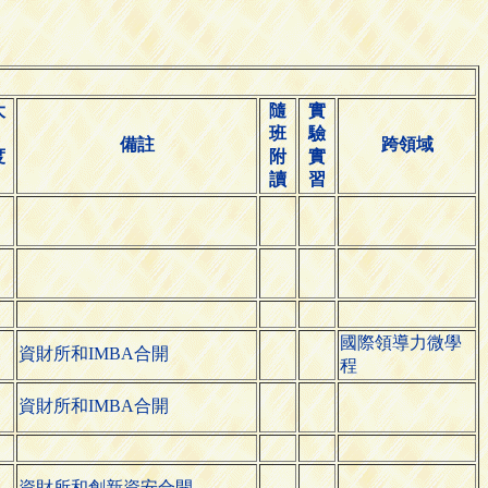
大
隨
實
班
驗
備註
跨領域
度
附
實
讀
習
國際領導力微學
資財所和IMBA合開
程
資財所和IMBA合開
資財所和創新資安合開