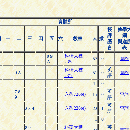
資財所
授
教學
課
綱
日
一
二
三
四
五
六
教室
人
撤
語
與進
言
表
科研大樓
8 9
查詢
57
0
A
235e
英
科研大樓
查詢
9 A
51
0
235e
語
41
0
英
7 8
六教726(e)
查詢
15
0
9
語
英
六教226(e)
查詢
2 3 4
22
1
語
1
0
英
科研大樓
8 9
查詢