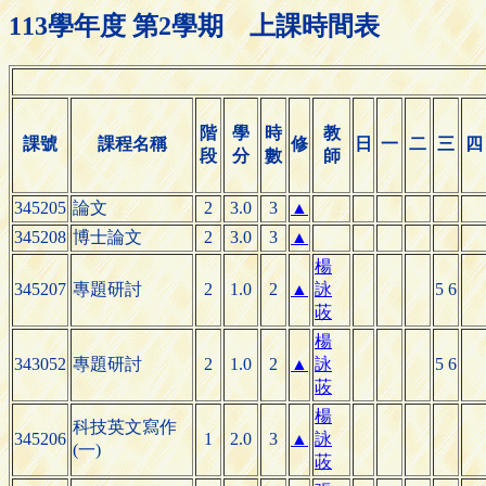
113學年度 第2學期 上課時間表
階
學
時
教
課號
課程名稱
修
日
一
二
三
四
段
分
數
師
345205
論文
2
3.0
3
▲
345208
博士論文
2
3.0
3
▲
楊
345207
專題研討
2
1.0
2
▲
詠
5 6
荍
楊
343052
專題研討
2
1.0
2
▲
詠
5 6
荍
楊
科技英文寫作
345206
1
2.0
3
▲
詠
(一)
荍