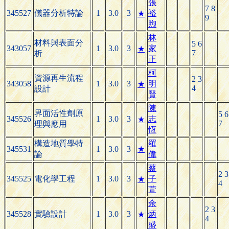
張
7 8
345527
儀器分析特論
1
3.0
3
裕
★
9
煦
林
材料與表面分
5 6
343057
1
3.0
3
家
★
7
析
正
柯
資源再生流程
2 3
343058
1
3.0
3
明
★
4
設計
賢
陳
界面活性劑原
5 6
345526
1
3.0
3
志
★
7
理與應用
恆
構造地質學特
羅
345531
1
3.0
3
★
論
偉
蔡
2 3
345525
電化學工程
1
3.0
3
子
★
4
萱
余
2 3
345528
實驗設計
1
3.0
3
炳
★
4
盛