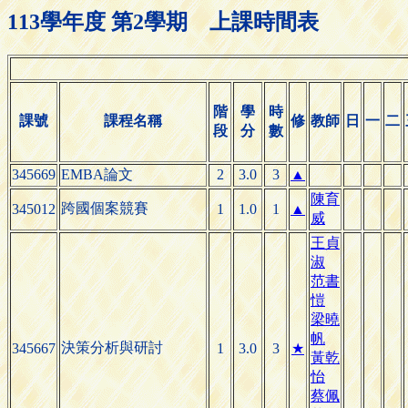
113學年度 第2學期 上課時間表
階
學
時
課號
課程名稱
修
教師
日
一
二
段
分
數
345669
EMBA論文
2
3.0
3
▲
陳育
跨國個案競賽
345012
1
1.0
1
▲
威
王貞
淑
范書
愷
梁曉
帆
決策分析與研討
345667
1
3.0
3
★
黃乾
怡
蔡佩