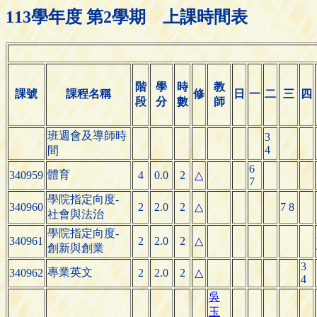
113學年度 第2學期 上課時間表
階
學
時
教
課號
課程名稱
修
日
一
二
三
四
段
分
數
師
班週會及導師時
3
4
間
6
體育
340959
4
0.0
2
△
7
學院指定向度-
340960
2
2.0
2
△
7 8
社會與法治
學院指定向度-
340961
2
2.0
2
△
創新與創業
3
專業英文
340962
2
2.0
2
△
4
吳
玉