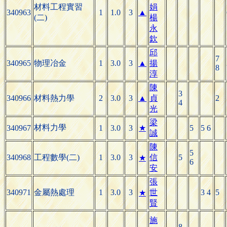
材料工程實習
娟
340963
1
1.0
3
▲
(二)
楊
永
欽
邱
7
340965
物理冶金
1
3.0
3
▲
揚
8
淳
陳
3
340966
材料熱力學
2
3.0
3
▲
貞
2
4
光
梁
材料力學
340967
1
3.0
3
★
5
5 6
誠
陳
5
340968
工程數學(二)
1
3.0
3
信
5
★
6
安
張
340971
金屬熱處理
1
3.0
3
世
3 4
5
★
賢
施
8