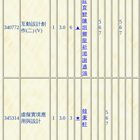
莊
育
鯉
陳
5
5
互動設計創
340772
1
3.0
6
▲
圳
6
6
作(二) (V)
7
7
卿
龍
祈
澔
謝
適
鴻
韓
5
虛擬實境應
秉
345314
1
3.0
3
★
6
用與設計
7
軒