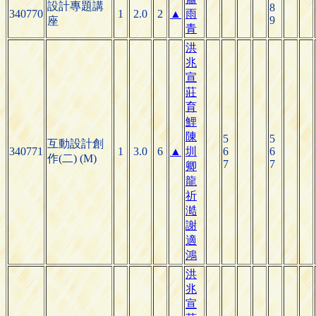
設計專題講
8
340770
1
2.0
2
▲
雨
9
座
青
洪
兆
宣
莊
育
鯉
陳
5
5
互動設計創
340771
1
3.0
6
▲
圳
6
6
作(二) (M)
7
7
卿
龍
祈
澔
謝
適
鴻
洪
兆
宣