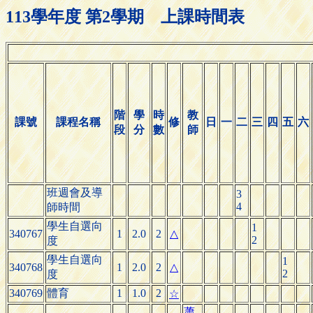
113學年度 第2學期 上課時間表
階
學
時
教
課號
課程名稱
修
日
一
二
三
四
五
六
段
分
數
師
班週會及導
3
4
師時間
學生自選向
1
340767
1
2.0
2
△
2
度
學生自選向
1
340768
1
2.0
2
△
2
度
340769
體育
1
1.0
2
☆
蕭