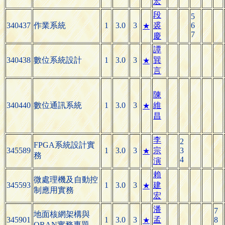
宏
段
5
340437
作業系統
1
3.0
3
裘
6
★
7
慶
譚
340438
數位系統設計
1
3.0
3
巽
★
言
陳
340440
數位通訊系統
1
3.0
3
維
★
昌
李
2
FPGA系統設計實
345589
1
3.0
3
宗
3
★
務
4
演
賴
微處理機及自動控
345593
1
3.0
3
建
★
制應用實務
宏
潘
7
地面核網架構與
345901
1
3.0
3
孟
8
★
ORAN實務專題