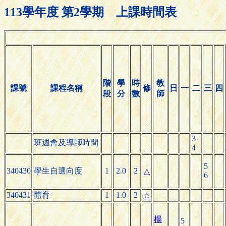
113學年度 第2學期 上課時間表
階
學
時
教
課號
課程名稱
修
日
一
二
三
四
段
分
數
師
3
班週會及導師時間
4
5
340430
學生自選向度
1
2.0
2
△
6
340431
體育
1
1.0
2
☆
楊
5