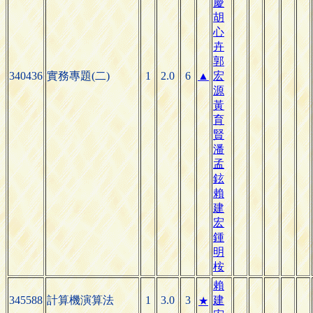
慶
胡
心
卉
郭
340436
實務專題(二)
1
2.0
6
▲
宏
源
黃
育
賢
潘
孟
鉉
賴
建
宏
鍾
明
桉
賴
345588
計算機演算法
1
3.0
3
建
★