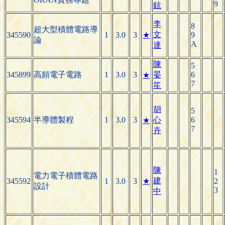
9
鉉
李
8
超大型積體電路導
文
345590
1
3.0
3
★
9
論
A
達
陳
5
345899
高頻電子電路
1
3.0
3
晏
6
★
7
笙
胡
5
345594
半導體製程
1
3.0
3
心
6
★
7
卉
陳
1
電力電子積體電路
建
345592
1
3.0
3
★
2
設計
3
中