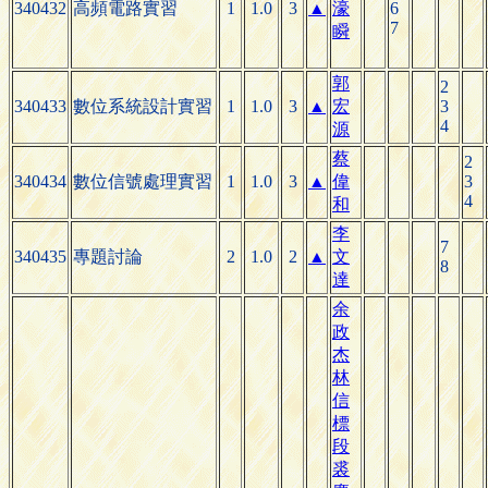
340432
高頻電路實習
1
1.0
3
▲
濠
6
7
瞬
郭
2
340433
數位系統設計實習
1
1.0
3
▲
宏
3
4
源
蔡
2
340434
數位信號處理實習
1
1.0
3
▲
偉
3
4
和
李
7
340435
專題討論
2
1.0
2
▲
文
8
達
余
政
杰
林
信
標
段
裘