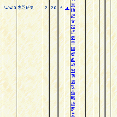
慧
專題研究
340410
2
2.0
6
▲
陳
錦
文
程
耀
毅
華
國
媛
蔡
福
裕
蔡
麗
珠
蘇
昭
瑾
蘇
昱