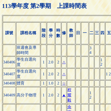
113學年度 第2學期 上課時間表
階
學
時
教
課號
課程名稱
修
日
一
二
三
四
五
段
分
數
師
班週會及導
3
4
師時間
學生自選向
1
340406
1
2.0
2
△
2
度
學生自選向
340407
1
2.0
2
△
1 2
度
340408
體育
1
1.0
2
☆
程
1
340409
高分子物理
1
2.0
2
▲
耀
2
毅
余