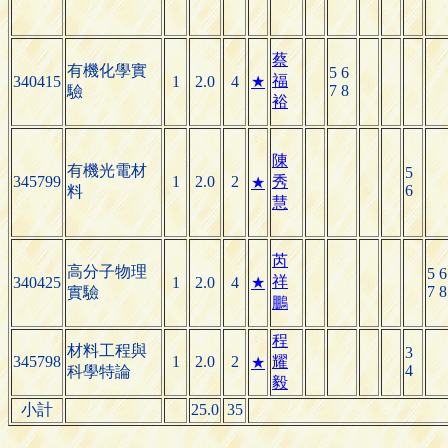
蔡
有機化學實
5 6
福
340415
1
2.0
4
★
7 8
驗
裕
陳
有機光電材
5
345799
1
2.0
2
秀
★
6
料
慧
芮
高分子物理
5 6
祥
340425
1
2.0
4
★
7 8
實驗
鵬
程
材料工程與
3
345798
1
2.0
2
耀
★
4
科學特論
毅
小計
25.0
35