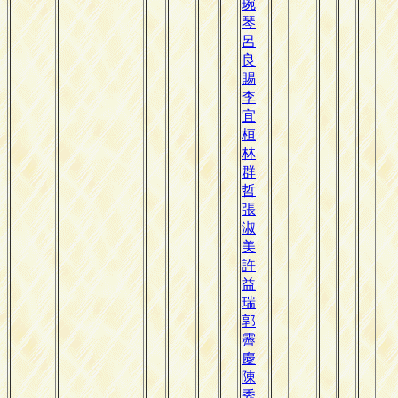
琬
琴
呂
良
賜
李
宜
桓
林
群
哲
張
淑
美
許
益
瑞
郭
霽
慶
陳
秀