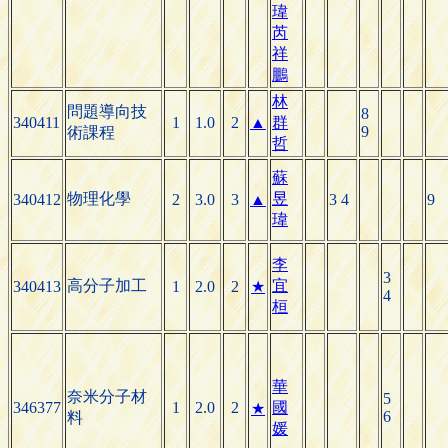
瑋
芮
祥
鵬
林
問題導向技
8
340411
1
1.0
2
▲
群
9
術課程
哲
蘇
物理化學
昱
340412
2
3.0
3
▲
3 4
9
瑋
李
3
高分子加工
宜
340413
1
2.0
2
★
4
桓
華
奈米分子材
5
346377
1
2.0
2
國
★
6
料
媛