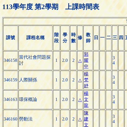
113學年度 第2學期 上課時間表
階
學
時
教
課號
課程名稱
修
日
一
二
三
四
段
分
數
師
郭
當代社會問題探
3
346158
1
2.0
2
耀
△
4
討
中
楊
3
346159
人際關係
1
2.0
2
梵
△
4
妤
楊
3
346163
環保概論
1
2.0
2
文
△
4
龍
陳
3
346160
勞動法
1
2.0
2
建
△
4
文