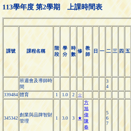
113學年度 第2學期 上課時間表
階
學
時
教
課號
課程名稱
修
日
一
二
三
四
五
段
分
數
師
班週會及導師時
3
4
間
339484
體育
1
1.0
2
☆
方
旭
5
創業與品牌智財
偉
345342
1
3.0
3
★
6
管理
陳
7
春