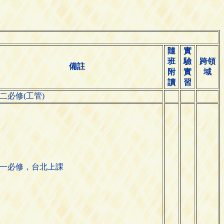
隨
實
班
驗
跨領
備註
附
實
域
讀
習
二必修(工管)
一必修，台北上課