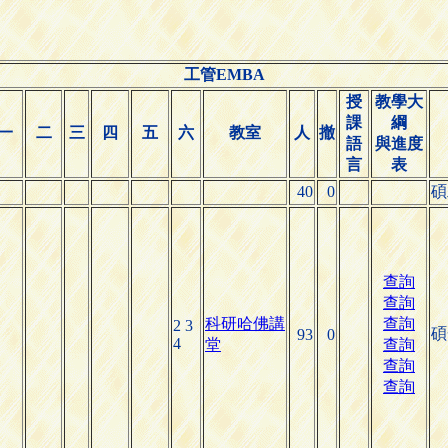
工管EMBA
授
教學大
課
綱
一
二
三
四
五
六
教室
人
撤
語
與進度
言
表
40
0
碩
查詢
查詢
科研哈佛講
查詢
2 3
碩
93
0
4
堂
查詢
查詢
查詢