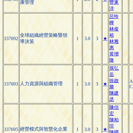
康管理
豐東
洋
呂怜
樺
林俊
全球組織經營策略暨領
裕
337692
1
3.0
3
★
導決策
林雅
惠
黃增
隆
孫弘
岳
徐啟
A
人力資源與組織管理
337693
1
3.0
3
★
C
勝
陳建
丞
陳信
宏
陳柏
瑄
經營模式與智慧化企業
337695
1
3.0
3
★
陳國