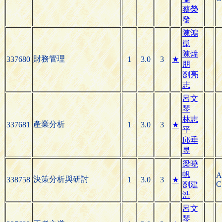
蔡榮
發
陳鴻
崑
陳煒
財務管理
337680
1
3.0
3
★
朋
劉亮
志
呂文
琴
林志
產業分析
337681
1
3.0
3
★
平
邱垂
昱
梁曉
帆
A
決策分析與研討
338758
1
3.0
3
★
C
劉建
浩
呂文
琴