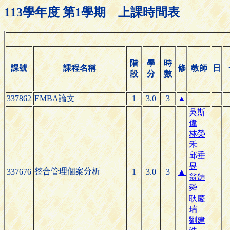
113學年度 第1學期 上課時間表
階
學
時
課號
課程名稱
修
教師
日
段
分
數
337862
EMBA論文
1
3.0
3
▲
吳斯
偉
林榮
禾
邱垂
昱
整合管理個案分析
337676
1
3.0
3
▲
翁頌
舜
耿慶
瑞
劉建