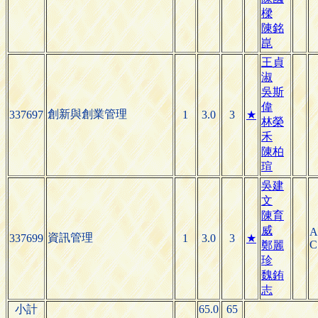
樑
陳銘
崑
王貞
淑
吳斯
偉
創新與創業管理
337697
1
3.0
3
★
林榮
禾
陳柏
瑄
吳建
文
陳育
威
A
資訊管理
337699
1
3.0
3
★
C
鄭麗
珍
魏銪
志
小計
65.0
65