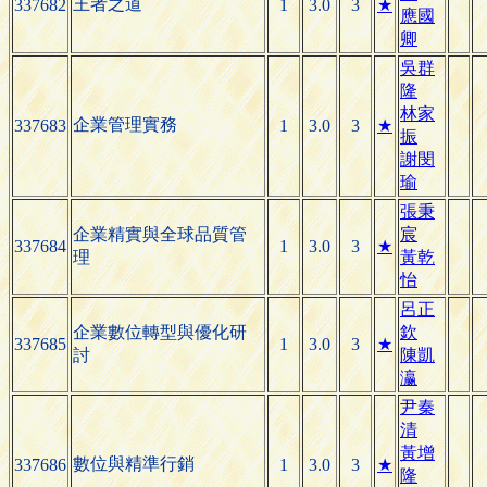
王者之道
337682
1
3.0
3
★
應國
卿
吳群
隆
林家
企業管理實務
337683
1
3.0
3
★
振
謝閔
瑜
張秉
企業精實與全球品質管
宸
337684
1
3.0
3
★
理
黃乾
怡
呂正
企業數位轉型與優化研
欽
337685
1
3.0
3
★
討
陳凱
瀛
尹秦
清
黃增
數位與精準行銷
337686
1
3.0
3
★
隆