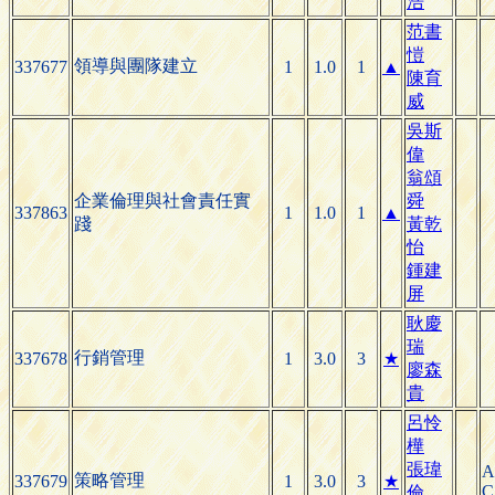
浩
范書
愷
領導與團隊建立
337677
1
1.0
1
▲
陳育
威
吳斯
偉
翁頌
企業倫理與社會責任實
舜
337863
1
1.0
1
▲
踐
黃乾
怡
鍾建
屏
耿慶
瑞
行銷管理
337678
1
3.0
3
★
廖森
貴
呂怜
樺
張瑋
A
策略管理
337679
1
3.0
3
★
C
倫