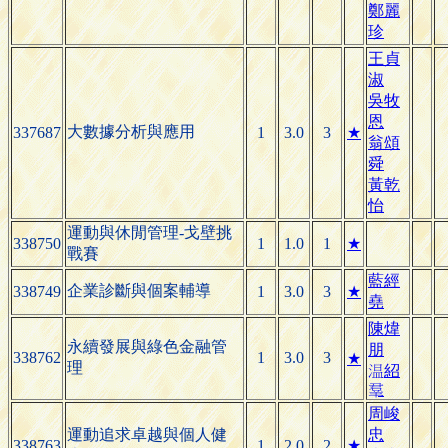
鄭麗
珍
王貞
淑
吳牧
恩
大數據分析與應用
337687
1
3.0
3
★
翁頌
舜
黃乾
怡
運動與休閒管理-戈壁挑
338750
1
1.0
1
★
戰賽
藍經
企業診斷與個案輔導
338749
1
3.0
3
★
堯
陳煒
永續發展與綠色金融管
朋
338762
1
3.0
3
★
理

紹

周峻
運動追求卓越與個人健
忠
338763
1
2.0
2
★