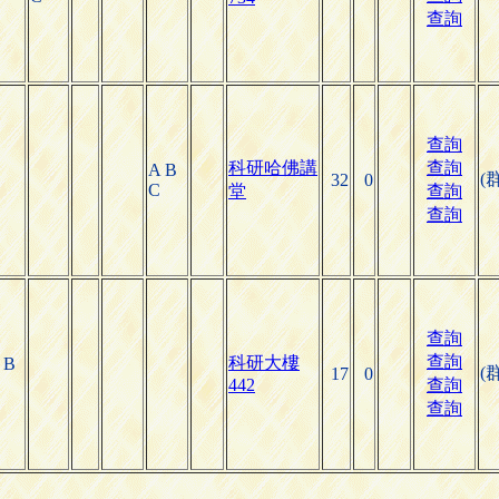
查詢
查詢
科研哈佛講
查詢
A B
(
32
0
C
堂
查詢
查詢
查詢
查詢
科研大樓
 B
(
17
0
442
查詢
查詢