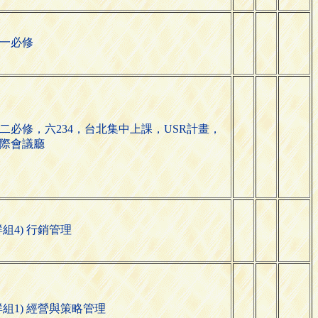
一必修
二必修，六234，台北集中上課，USR計畫，
際會議廳
群組4) 行銷管理
群組1) 經營與策略管理