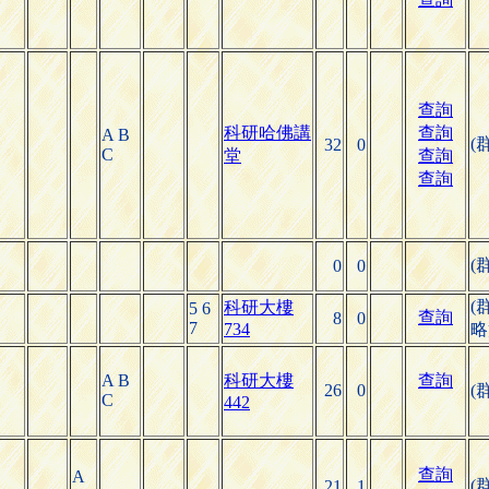
查詢
科研哈佛講
查詢
A B
(
32
0
C
堂
查詢
查詢
(
0
0
(
科研大樓
5 6
查詢
8
0
7
734
略
A B
科研大樓
查詢
26
0
(
C
442
查詢
A
(
21
1