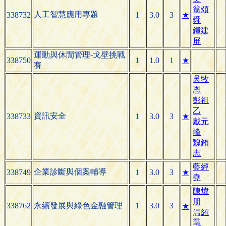
翁頌
人工智慧應用專題
338732
1
3.0
3
★
舜
鍾建
屏
運動與休閒管理-戈壁挑戰
338750
1
1.0
1
★
賽
吳牧
恩
彭祖
乙
資訊安全
338733
1
3.0
3
★
戴元
峰
魏銪
志
藍經
企業診斷與個案輔導
338749
1
3.0
3
★
堯
陳煒
朋
338762
永續發展與綠色金融管理
1
3.0
3
★

紹
