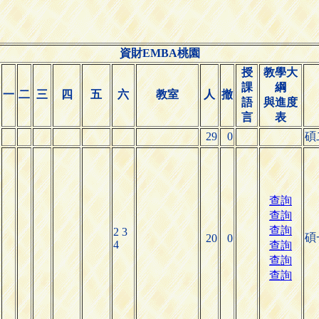
資財EMBA桃園
授
教學大
課
綱
一
二
三
四
五
六
教室
人
撤
語
與進度
言
表
29
0
碩
查詢
查詢
查詢
2 3
碩
20
0
4
查詢
查詢
查詢