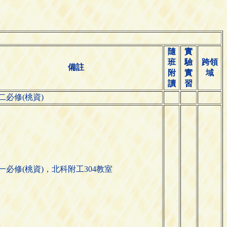
隨
實
班
驗
跨領
備註
附
實
域
讀
習
二必修(桃資)
一必修(桃資)，北科附工304教室