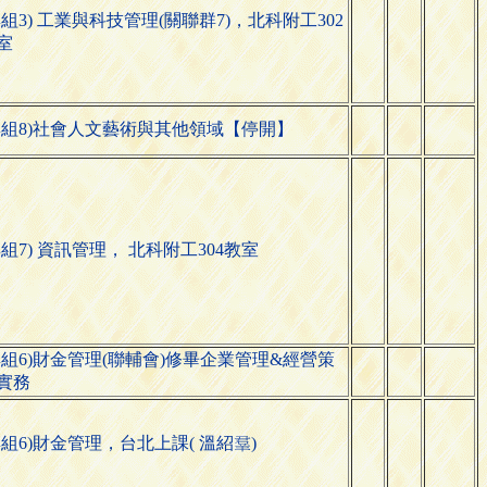
群組3) 工業與科技管理(關聯群7)，北科附工302
室
群組8)社會人文藝術與其他領域【停開】
群組7) 資訊管理， 北科附工304教室
群組6)財金管理(聯輔會)修畢企業管理&經營策
實務
群組6)財金管理，台北上課( 溫
)
紹
