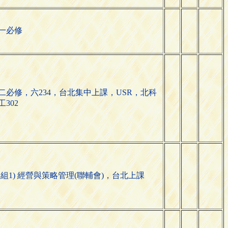
一必修
二必修，六234，台北集中上課，USR，北科
工302
群組1) 經營與策略管理(聯輔會)，台北上課