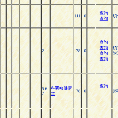
查詢
碩
111
0
查詢
查詢
查詢
碩
2
28
0
查詢
附
查詢
查詢
科研哈佛講
5 6
(
78
0
7
堂