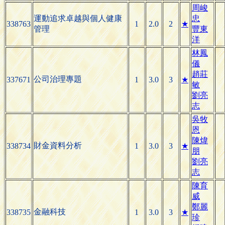
周峻
運動追求卓越與個人健康
忠
338763
1
2.0
2
★
管理
豐東
洋
林鳳
儀
趙莊
公司治理專題
337671
1
3.0
3
★
敏
劉亮
志
吳牧
恩
陳煒
財金資料分析
338734
1
3.0
3
★
朋
劉亮
志
陳育
威
鄭麗
金融科技
338735
1
3.0
3
★
珍