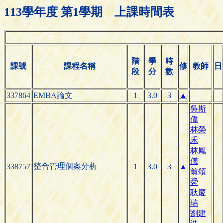
113學年度 第1學期 上課時間表
階
學
時
課號
課程名稱
修
教師
日
段
分
數
337864
EMBA論文
1
3.0
3
▲
吳斯
偉
林榮
禾
林鳳
儀
整合管理個案分析
338757
1
3.0
3
▲
翁頌
舜
耿慶
瑞
劉建