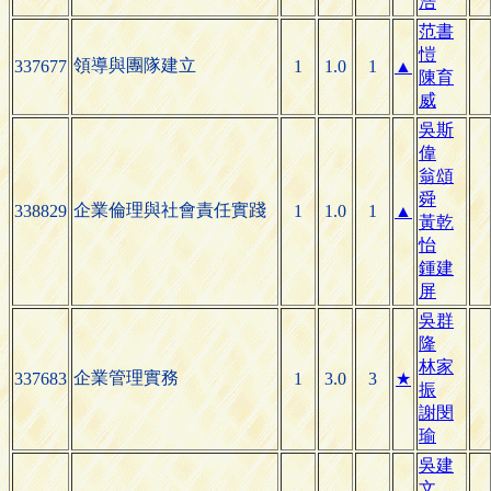
浩
范書
愷
領導與團隊建立
337677
1
1.0
1
▲
陳育
威
吳斯
偉
翁頌
舜
企業倫理與社會責任實踐
338829
1
1.0
1
▲
黃乾
怡
鍾建
屏
吳群
隆
林家
企業管理實務
337683
1
3.0
3
★
振
謝閔
瑜
吳建
文