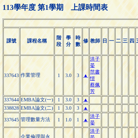
113學年度 第1學期 上課時間表
階
學
時
課號
課程名稱
修
教師
日
一
二
三
四
段
分
數
洪子
晏
范書
作業管理
337643
1
3.0
3
▲
愷
蔡佩
芳
337644
EMBA論文(一)
1
3.0
3
▲
338828
EMBA論文(二)
1
3.0
3
▲
洪子
管理數量方法
337645
1
1.0
1
▲
晏
洪子
企業倫理與永
晏