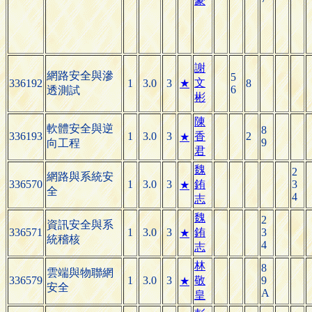
豪
謝
網路安全與滲
5
文
336192
1
3.0
3
★
8
6
透測試
彬
陳
軟體安全與逆
8
336193
1
3.0
3
香
2
★
9
向工程
君
魏
2
網路與系統安
336570
1
3.0
3
銪
3
★
全
4
志
魏
2
資訊安全與系
336571
1
3.0
3
銪
3
★
統稽核
4
志
林
8
雲端與物聯網
336579
1
3.0
3
敬
9
★
安全
A
皇