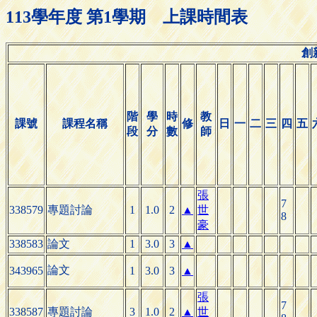
113學年度 第1學期 上課時間表
創
階
學
時
教
課號
課程名稱
修
日
一
二
三
四
五
段
分
數
師
張
7
338579
專題討論
1
1.0
2
▲
世
8
豪
338583
論文
1
3.0
3
▲
論文
343965
1
3.0
3
▲
張
7
338587
專題討論
3
1.0
2
▲
世