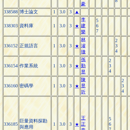
8
豪
338588
博士論文
1
3.0
3
▲
李
5
338303
資料庫
1
3.0
3
建
6
★
7
樂
林
2
336152
正規語言
1
3.0
3
濬
3
★
4
璈
孫
2
336154
作業系統
1
3.0
3
勤
3
★
4
昱
陳
2
336160
密碼學
1
3.0
3
昱
3
★
4
圻
王
5
巨量資料探勘
336185
1
3.0
3
正
6
★
與應用
7