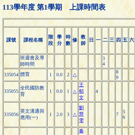
113學年度 第1學期 上課時間表
階
學
時
教
課號
課程名稱
修
日
一
二
三
四
五
六
段
分
數
師
班週會及導
3
4
師時間
8
體育
335054
1
0.0
2
△
9
王
全民國防教
335055
1
0.0
1
郁
4
△
育
文
劉
英文溝通與
5
慧
335056
1
2.0
3
△
7
6
應用(一)
雯
秦