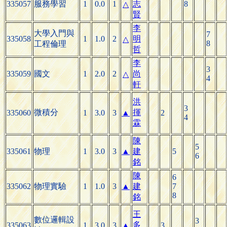
335057
服務學習
1
0.0
1
志
8
△
賢
李
大學入門與
7
335058
1
1.0
2
明
△
8
工程倫理
哲
李
3
335059
國文
1
2.0
2
尚
△
4
軒
洪
3
微積分
揮
335060
1
3.0
3
▲
2
4
霖
陳
5
335061
物理
1
3.0
3
▲
建
5
6
銘
陳
6
335062
物理實驗
1
1.0
3
▲
建
7
8
銘
王
數位邏輯設
3
多
335063
1
3.0
3
▲
3