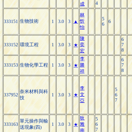
4
成
林
5
生物技術
忻
333151
1
3.0
3
▲
6
6
怡
陳
6
333152
環境工程
1
3.0
3
奕
7
★
8
宏
李
6
333153
生物化學工程
1
3.0
3
勝
7
★
8
祥
李
5
奈米材料與科
文
337952
1
3.0
3
★
6
技
7
亞
狄
5
單元操作與輸
333163
1
3.0
3
雅
6
★
送現象(四)
7
南