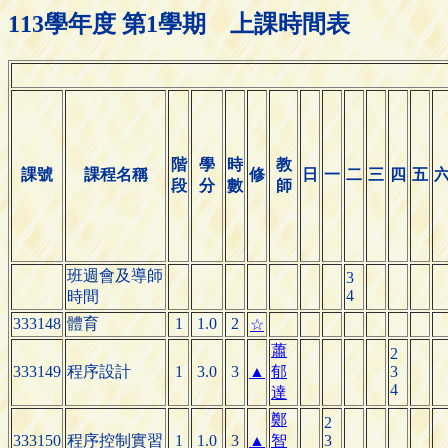
113學年度 第1學期 上課時間表
階
學
時
教
課號
課程名稱
修
日
一
二
三
四
五
段
分
數
師
班週會及導師
3
4
時間
333148
體育
1
1.0
2
☆
蕭
2
333149
程序設計
1
3.0
3
▲
郁
3
4
達
鄭
2
333150
程序控制實習
1
1.0
3
▲
智
3