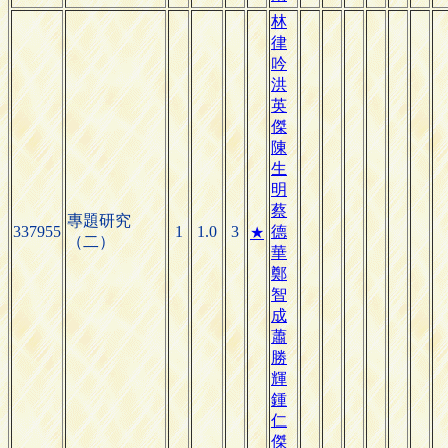
林
律
吟
洪
英
傑
陳
生
明
蔡
專題研究
337955
1
1.0
3
德
★
（二）
華
鄭
智
成
蕭
勝
輝
鍾
仁
傑