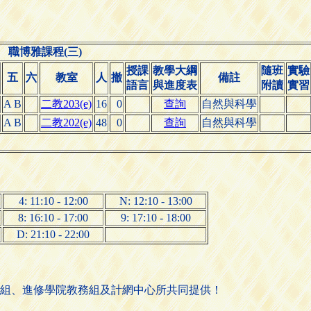
職博雅課程(三)
授課
教學大綱
隨班
實驗
五
六
教室
人
撤
備註
語言
與進度表
附讀
實習
A B
二教203(e)
16
0
查詢
自然與科學
A B
二教202(e)
48
0
查詢
自然與科學
4: 11:10 - 12:00
N: 12:10 - 13:00
8: 16:10 - 17:00
9: 17:10 - 18:00
D: 21:10 - 22:00
組、進修學院教務組及計網中心所共同提供！