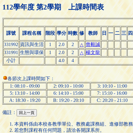
112學年度 第2學期 上課時間表
課號
課程名稱
階段
學分
時數
修
教師
日
一
二
三
四
331992
資訊與生活
1
2.0
2
曾毅誠
△
331991
生態與環保
1
2.0
2
楊文龍
△
小計
4.0
4
各節次上課時間如下：
1: 08:10 - 09:00
2: 09:10 - 10:00
3: 10:10 - 11:00
5: 13:10 - 14:00
6: 14:10 - 15:00
7: 15:10 - 16:00
A: 18:30 - 19:20
B: 19:20 - 20:10
C: 20:20 - 21:10
備註：
本資料係由本校各教學單位、教務處課務組、進修部教務
若您對課程有任何問題，請洽各開課系所。