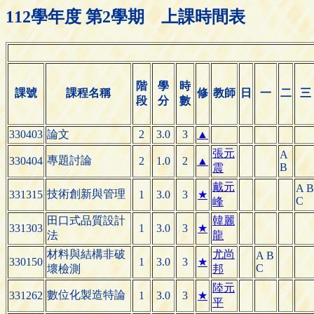
112學年度 第2學期 上課時間表
階
學
時
課號
課程名稱
修
教師
日
一
二
三
段
分
數
330403
論文
2
3.0
3
▲
張元
A
專題討論
330404
2
1.0
2
▲
B
震
戴元
A B
技術創新與管理
331315
1
3.0
3
★
C
峰
田口式品質設計
韓麗
331303
1
3.0
3
★
法
龍
材料與結構非破
尤尚
A B
330150
1
3.0
3
★
C
壞檢測
邦
陸元
數位化製造特論
331262
1
3.0
3
★
平