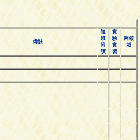
隨
實
班
驗
跨領
備註
附
實
域
讀
習