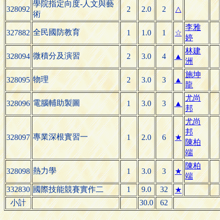
學院指定向度-人文與藝
328092
2
2.0
2
△
術
李雅
全民國防教育
327882
1
1.0
1
☆
婷
林建
微積分及演習
328094
2
3.0
4
▲
洲
施坤
物理
328095
2
3.0
3
▲
龍
尤尚
電腦輔助製圖
328096
1
3.0
3
▲
邦
尤尚
邦
專業深根實習一
328097
1
2.0
6
★
陳柏
端
陳柏
熱力學
328098
1
3.0
3
★
端
332830
國際技能競賽實作二
1
9.0
32
★
小計
30.0
62