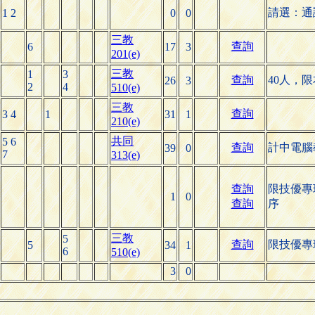
請選：通
1 2
0
0
三教
查詢
6
17
3
201(e)
三教
1
3
查詢
40人，
26
3
2
4
510(e)
三教
查詢
3 4
1
31
1
210(e)
共同
5 6
查詢
計中電腦
39
0
7
313(e)
查詢
限技優專
1
0
查詢
序
三教
5
查詢
限技優專
5
34
1
6
510(e)
3
0