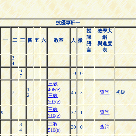
技優專班一
授
教學大
課
綱
一
二
三
四
五
六
教室
人
撤
語
與進度
言
表
3
4
6
0
0
7
三教
1
406(e)
查詢
初級
7
45
3
2
三教
507(e)
三教
查詢
9
32
1
510(e)
三教
3
查詢
30
0
4
510(e)