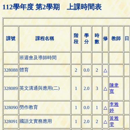
112學年度 第2學期 上課時間表
階
學
時
課號
課程名稱
修
教師
日
段
分
數
班週會及導師時間
體育
328088
2
0.0
2
△
陳聿
英文溝通與應用(二)
328089
1
2.0
3
△
寬
李雅
勞作教育
328090
1
0.0
1
△
婷
黃雅
國語文實務應用
328091
1
2.0
2
△
雯