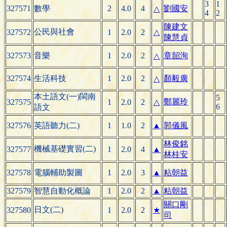
3
1
327571
數學
2
4.0
4
劉國安
△
4
2
陳建文
公民與社會
327572
1
2.0
2
△
陳慧貞
327573
音樂
1
2.0
2
章韶洵
△
327574
生活科技
1
2.0
2
顏毅廣
△
本土語文(一)閩南
5
鄭麗玲
327575
1
2.0
2
△
6
語文
327576
英語聽力(二)
1
1.0
2
▲
郭儀風
林俊銘
機械基礎實習(二)
327577
1
2.0
4
▲
林桂安
327578
電腦輔助製圖
1
2.0
3
▲
粘朝益
327579
智慧自動化概論
1
2.0
2
▲
粘朝益
關口剛
日文(二)
327580
1
2.0
2
★
司