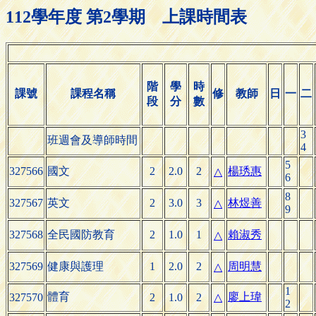
112學年度 第2學期 上課時間表
階
學
時
課號
課程名稱
修
教師
日
一
二
段
分
數
3
班週會及導師時間
4
5
327566
國文
2
2.0
2
楊琇惠
△
6
8
327567
英文
2
3.0
3
林煜善
△
9
327568
全民國防教育
2
1.0
1
賴淑秀
△
327569
健康與護理
1
2.0
2
周明慧
△
1
體育
廖上瑋
327570
2
1.0
2
△
2