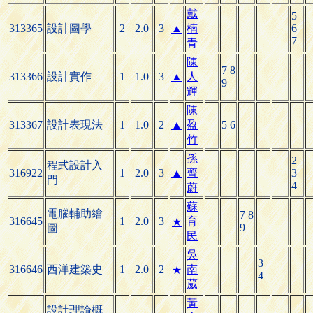
戴
5
313365
設計圖學
2
2.0
3
▲
楠
6
7
青
陳
7 8
313366
設計實作
1
1.0
3
▲
人
9
輝
陳
313367
設計表現法
1
1.0
2
▲
盈
5 6
竹
孫
2
程式設計入
316922
1
2.0
3
▲
齊
3
門
4
蔚
蘇
電腦輔助繪
7 8
316645
1
2.0
3
育
★
9
圖
民
吳
3
316646
西洋建築史
1
2.0
2
南
★
4
葳
黃
設計理論概