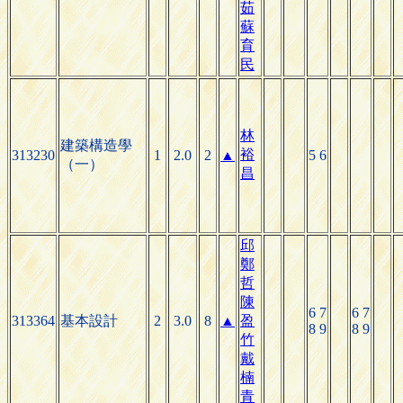
茹
蘇
育
民
林
建築構造學
裕
313230
1
2.0
2
▲
5 6
（一）
昌
邱
鄭
哲
陳
6 7
6 7
313364
基本設計
2
3.0
8
▲
盈
8 9
8 9
竹
戴
楠
青