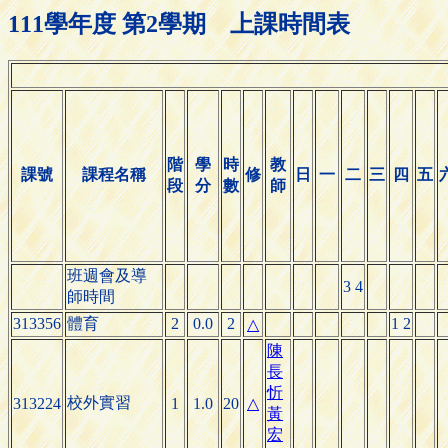
111學年度 第2學期 上課時間表
階
學
時
教
課號
課程名稱
修
日
一
二
三
四
五
段
分
數
師
班週會及導
3 4
師時間
313356
體育
2
0.0
2
1 2
△
陳
長
忻
校外實習
313224
1
1.0
20
△
黃
宏