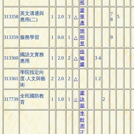
裕
廖
英文溝通與
7
313358
1
2.0
3
華
5
△
8
應用(二)
彥
簡
313359
服務學習
1
0.0
1
明
9
△
昱
徐
國語文實務
313360
1
2.0
2
敏
3 4
△
應用
媛
學院指定向
313361
度-人文與藝
2
2.0
2
1 2
△
術
廖
全民國防教
317739
1
1.0
1
詠
2
☆
育
懿
李
舲
周
正