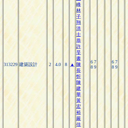
峰
林
子
翔
洪
士
恭
許
旻
書
6 7
6 7
313229
建築設計
2
4.0
8
▲
陳
8 9
8 9
長
忻
陳
建
華
黃
宏
裕
嚴
佳