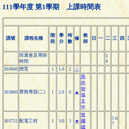
111學年度 第1學期 上課時間表
階
學
時
教
課號
課程名稱
修
日
一
二
三
四
段
分
數
師
班週會及導師
3
4
時間
303808
體育
1
1.0
2
☆
馬
尚
智
實務專題(二)
303809
1
2.0
6
▲
張
文
中
曾
5 6
303752
配電工程
1
3.0
3
國
★
7
雄