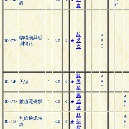
論
C
貴
段
A
物聯網與感
裘
300729
1
3.0
3
★
B
測網路
C
慶
陳
A
302149
天線
1
3.0
3
晏
B
★
C
笙
鄭
A
300733
數值電磁學
1
3.0
3
瑞
B
★
C
清
林
A
無線通訊特
302150
1
3.0
3
信
B
★
論
C
標