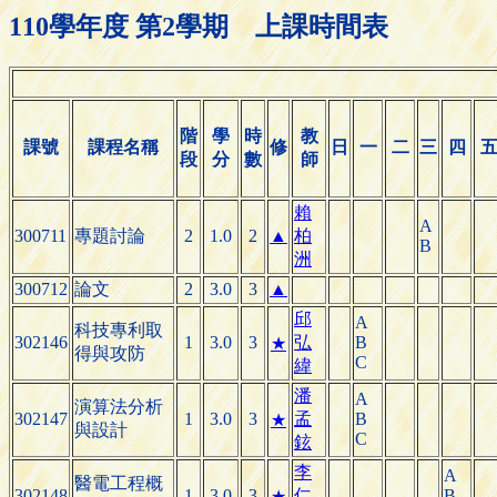
110學年度 第2學期 上課時間表
階
學
時
教
課號
課程名稱
修
日
一
二
三
四
段
分
數
師
賴
A
300711
專題討論
2
1.0
2
▲
柏
B
洲
300712
論文
2
3.0
3
▲
邱
A
科技專利取
302146
1
3.0
3
弘
B
★
得與攻防
C
緯
潘
A
演算法分析
302147
1
3.0
3
孟
B
★
與設計
C
鉉
李
A
醫電工程概
302148
1
3.0
3
仁
B
★