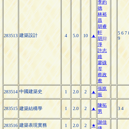
李約
德
林裕
昌
胡睿
軒
5 6 7 
建築設計
283513
4
5.0
10
▲
9
胡

淨
許志
維
廖硃
岑
蔡政
鴦
張崑
中國建築史
283514
1
2.0
2
▲
振
陳拓
283515
建築結構學
1
2.0
2
▲
3 4
男
謝佳
建築表現實務
283516
1
2.0
2
★
倩