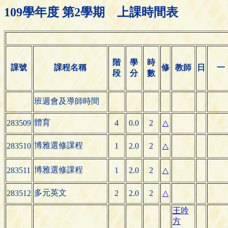
109學年度 第2學期 上課時間表
階
學
時
課號
課程名稱
修
教師
日
一
段
分
數
班週會及導師時間
體育
283509
4
0.0
2
△
博雅選修課程
283510
1
2.0
2
△
博雅選修課程
283511
1
2.0
2
△
多元英文
283512
2
2.0
2
△
王吟
方