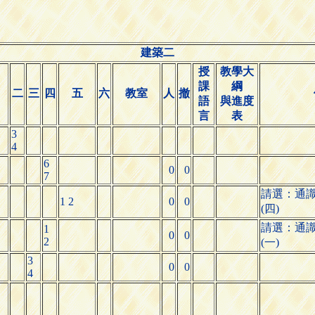
建築二
授
教學大
課
綱
二
三
四
五
六
教室
人
撤
語
與進度
言
表
3
4
6
0
0
7
請選：通識
1 2
0
0
(四)
請選：通識
1
0
0
2
(一)
3
0
0
4