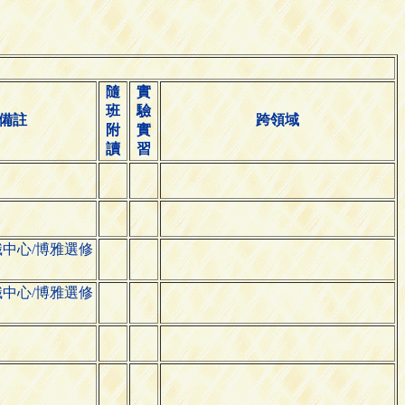
隨
實
班
驗
備註
跨領域
附
實
讀
習
中心/博雅選修
中心/博雅選修