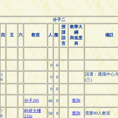
分子二
授
教學大
課
綱
四
五
六
教室
人
撤
備註
語
與進度
言
表
0
0
請選：通識中心/
5
0
0
6
(三)
0
0
分子205
查詢
46
0
科研大樓
7
查詢
需要80人教室
58
0
8
232e