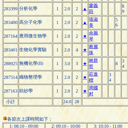
廖義
8
分析化學
283399
1
2.0
2
▲
9
田
張淑
5
高分子化學
283400
1
2.0
2
▲
6
美
余琬
應用微生物學
287164
1
2.0
2
★
琴
蔡麗
生物化學實驗
283401
1
2.0
4
★
珠
林群
3
無機化學(II)
288925
1
3.0
3
★
8
4
哲
莊進
3
織物整理學
287514
1
2.0
2
★
4
標
周國
紡紗學
287163
1
2.0
2
★
村
小計
24.0
28
各節次上課時間如下：
1: 08:10 - 09:00
2: 09:10 - 10:00
3: 10:10 - 11:00