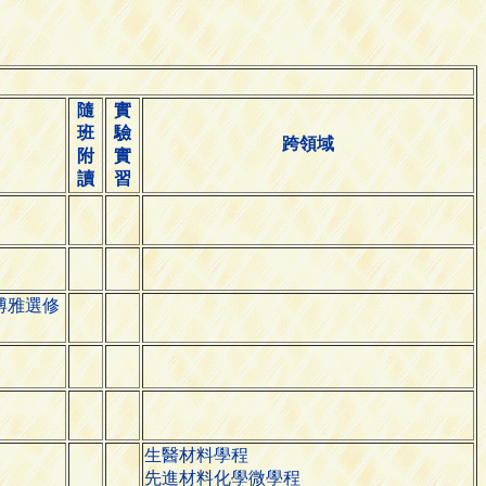
隨
實
班
驗
跨領域
附
實
讀
習
博雅選修
生醫材料學程
先進材料化學微學程