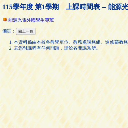
115學年度 第1學期 上課時間表 -- 能
能源光電外國學生專班
備註：
本資料係由本校各教學單位、教務處課務組、進修部教務
若您對課程有任何問題，請洽各開課系所。