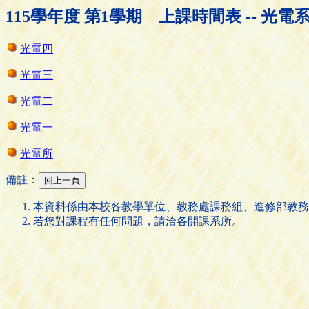
115學年度 第1學期 上課時間表 -- 光電
光電四
光電三
光電二
光電一
光電所
備註：
本資料係由本校各教學單位、教務處課務組、進修部教務
若您對課程有任何問題，請洽各開課系所。