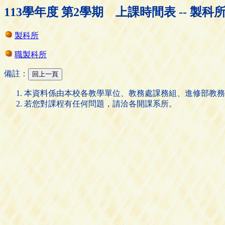
113學年度 第2學期 上課時間表 -- 製科
製科所
職製科所
備註：
本資料係由本校各教學單位、教務處課務組、進修部教務
若您對課程有任何問題，請洽各開課系所。