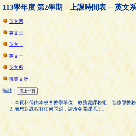
113學年度 第2學期 上課時間表 -- 英文
英文四
英文三
英文二
英文一
英文所
職英文所
備註：
本資料係由本校各教學單位、教務處課務組、進修部教務
若您對課程有任何問題，請洽各開課系所。