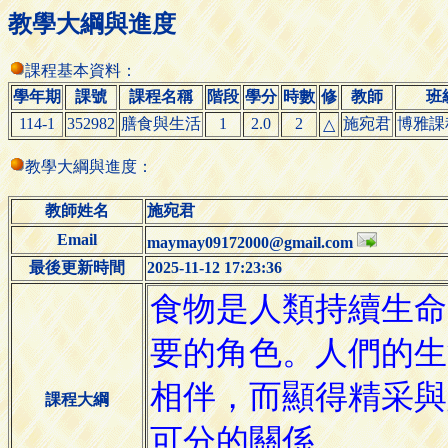
教學大綱與進度
課程基本資料：
學年期
課號
課程名稱
階段
學分
時數
修
教師
班
114-1
352982
膳食與生活
1
2.0
2
施宛君
博雅課
△
教學大綱與進度：
教師姓名
施宛君
Email
maymay09172000@gmail.com
最後更新時間
2025-11-12 17:23:36
課程大綱