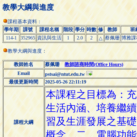
教學大綱與進度
課程基本資料：
學年期
課號
課程名稱
階段
學分
時數
修
教師
班
114-1
352965
資訊與生活
1
2.0
2
蔡佩珊
博雅課
△
教學大綱與進度：
教師姓名
蔡佩珊
教師諮商時間(Office Hours)
Email
pstsai@ntut.edu.tw
最後更新時間
2025-05-26 22:11:19
課程大綱