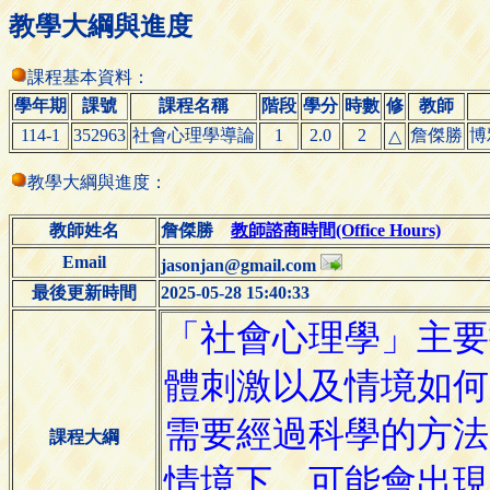
教學大綱與進度
課程基本資料：
學年期
課號
課程名稱
階段
學分
時數
修
教師
114-1
352963
社會心理學導論
1
2.0
2
詹傑勝
博
△
教學大綱與進度：
教師姓名
詹傑勝
教師諮商時間(Office Hours)
Email
jasonjan@gmail.com
最後更新時間
2025-05-28 15:40:33
課程大綱