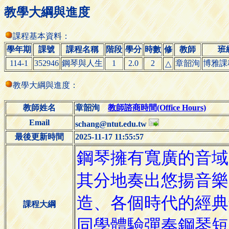
教學大綱與進度
課程基本資料：
學年期
課號
課程名稱
階段
學分
時數
修
教師
班
114-1
352946
鋼琴與人生
1
2.0
2
章韶洵
博雅課
△
教學大綱與進度：
教師姓名
章韶洵
教師諮商時間(Office Hours)
Email
schang@ntut.edu.tw
最後更新時間
2025-11-17 11:55:57
課程大綱