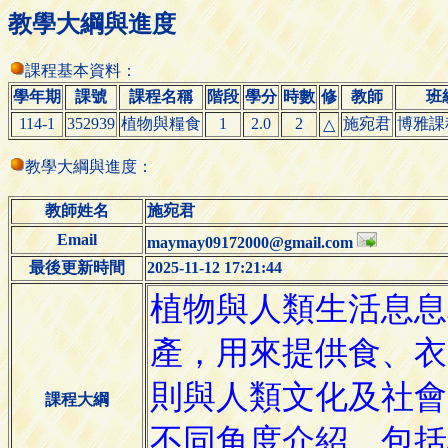
教學大綱與進度
課程基本資料：
學年期
課號
課程名稱
階段
學分
時數
修
教師
班
114-1
352939
植物與糧食
1
2.0
2
施宛君
博雅課
△
教學大綱與進度：
教師姓名
施宛君
Email
maymay09172000@gmail.com
最後更新時間
2025-11-12 17:21:44
課程大綱