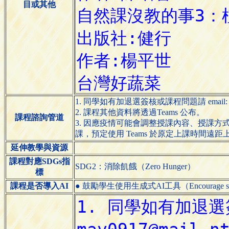
目或其他
1. 同學如有加退選簽核或課程問題請 email: ma
2. 課程其他資料將透過Teams 公布。
課程諮詢管道
3. 因應疫情可能會調整授課內容、授課
課，預定使用 Teams 於原定上課時間遠
延伸教學與資源
課程對應SDGs指
SDG2：消除飢餓（Zero Hunger）
標
課程是否導入AI
● 鼓勵學生使用生成式AI工具（Encourage students 