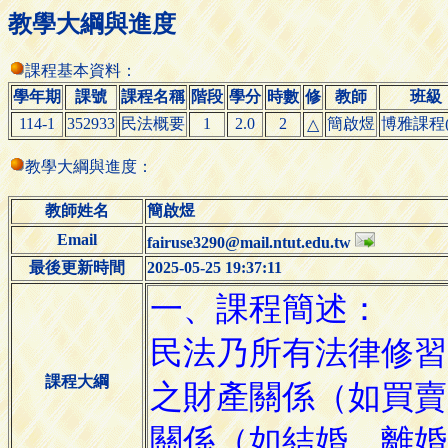
教學大綱與進度
課程基本資料：
學年期
課號
課程名稱
階段
學分
時數
修
教師
班級
114-1
352933
民法概要
1
2.0
2
簡啟煜
博雅課程(
△
教學大綱與進度：
教師姓名
簡啟煜
Email
fairuse3290@mail.ntut.edu.tw
最後更新時間
2025-05-25 19:37:11
課程大綱