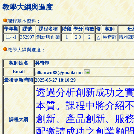
教學大綱與進度
課程基本資料：
學年期
課號
課程名稱
階段
學分
時數
修
教師
班
114-1
352907
創新與創業
1
2.0
2
吳奇靜
博雅課
△
教學大綱與進度：
教師姓名
吳奇靜
Email
jillianwu88@gmail.com
最後更新時間
2025-05-27 18:10:29
課程大綱