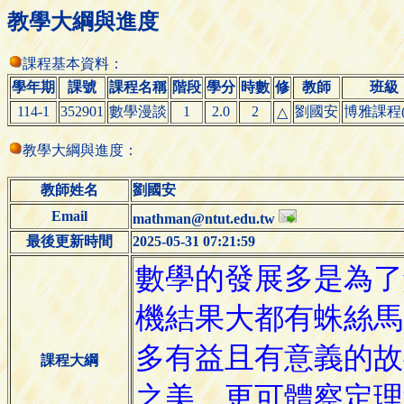
教學大綱與進度
課程基本資料：
學年期
課號
課程名稱
階段
學分
時數
修
教師
班級
114-1
352901
數學漫談
1
2.0
2
劉國安
博雅課程(
△
教學大綱與進度：
教師姓名
劉國安
Email
mathman@ntut.edu.tw
最後更新時間
2025-05-31 07:21:59
課程大綱