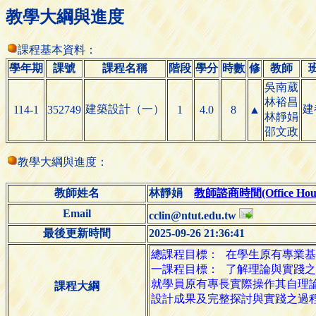
教學大綱與進度
課程基本資料：
學年期
課號
課程名稱
階段
學分
時數
修
教師
吳南葳
林裕昌
建築設計（一）
建
114-1
352749
1
4.0
8
▲
林靜娟
邵文政
教學大綱與進度：
教師姓名
林靜娟
教師諮商時間(Office Hour
Email
cclin@ntut.edu.tw
最後更新時間
2025-09-26 21:36:41
課程大綱