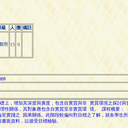
班級
人
撤
備註
都所
15
0
s)