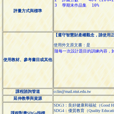
評量方式與標準
【遵守智慧財產權觀念，請使用
使用外文原文書：是
使用教材、參考書目或其他
課程諮詢管道
cclin@mail.ntut.edu.tw
延伸教學與資源
SDG3：良好健康和福祉（Good Health
SDG4：優質教育（Quality Educat
課程對應SDGs指標