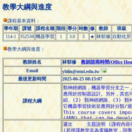
教學大綱與進度
課程基本資料：
學年期
課號
課程名稱
階段
學分
時數
修
教師
班級
114-1
352538
機器學習
1
3.0
3
林郁修
自動化所
★
教學大綱與進度：
教師姓名
林郁修
教師諮商時間(Office Hour
Email
yhlin@ntut.edu.tw
最後更新時間
2025-06-25 08:15:07
課程大綱