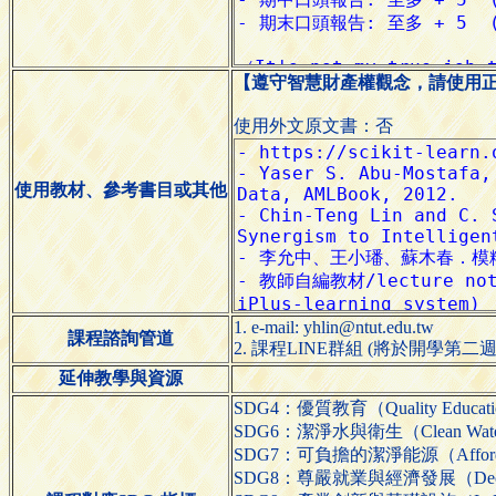
【遵守智慧財產權觀念，請使用
使用外文原文書：否
使用教材、參考書目或其他
1. e-mail: yhlin@ntut.edu.tw
課程諮詢管道
2. 課程LINE群組 (將於開學第
延伸教學與資源
SDG4：優質教育（Quality Educat
SDG6：潔淨水與衛生（Clean Water a
SDG7：可負擔的潔淨能源（Affordable
SDG8：尊嚴就業與經濟發展（Decent W