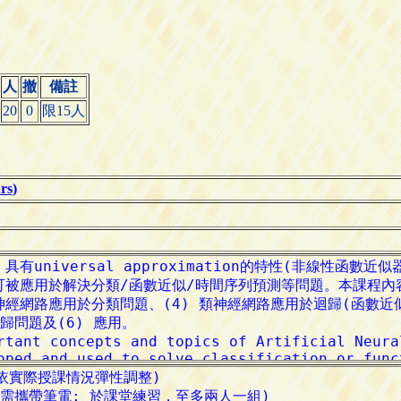
人
撤
備註
20
0
限15人
s)