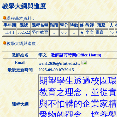
教學大綱與進度
課程基本資料：
學年期
課號
課程名稱
階段
學分
時數
修
教師
班級
人
114-1
352522
勞作教育
1
0.5
1
李文
電資一
46
★
教學大綱與進度：
教師姓名
李文
教師諮商時間(Office Hours)
Email
wen12636@ntut.edu.tw
最後更新時間
2025-09-09 07:29:15
課程大綱