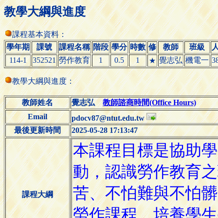
教學大綱與進度
課程基本資料：
學年期
課號
課程名稱
階段
學分
時數
修
教師
班級
114-1
352521
勞作教育
1
0.5
1
覺志弘
機電一
3
★
教學大綱與進度：
教師姓名
覺志弘
教師諮商時間(Office Hours)
Email
pdocv87@ntut.edu.tw
最後更新時間
2025-05-28 17:13:47
課程大綱